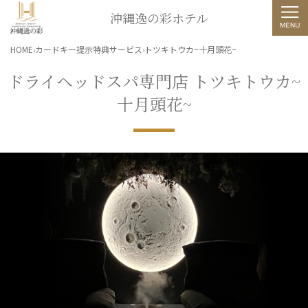
沖縄逸の彩ホテル
HOME
カードキー提示特典サービス
トツキトウカ~十月頭花~
ドライヘッドスパ専門店 トツキトウカ~
十月頭花~