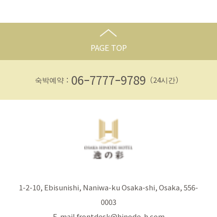
PAGE TOP
06ｰ7777ｰ9789
숙박예약：
（24시간）
1-2-10, Ebisunishi, Naniwa-ku Osaka-shi, Osaka, 556-
0003
E-mail frontdesk@hinode-h.com