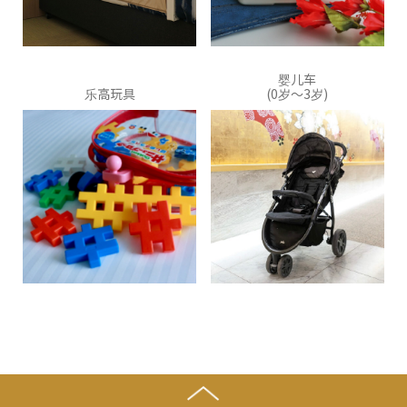
婴儿车
乐高玩具
(0岁〜3岁)