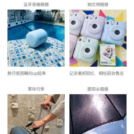
蓝牙音箱租借
拍立得租借
旅行氛围瞬间up起来
记录美好回忆 相纸前台售卖
寄存行李
遮阳伞租借