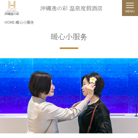
沖縄逸の彩 温泉度假酒店
HOME
暖心小服务
暖心小服务