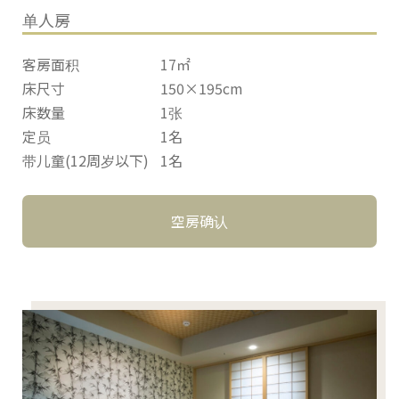
单人房
客房面积
17㎡
床尺寸
150×195cm
床数量
1张
定员
1名
带儿童(12周岁以下)
1名
空房确认