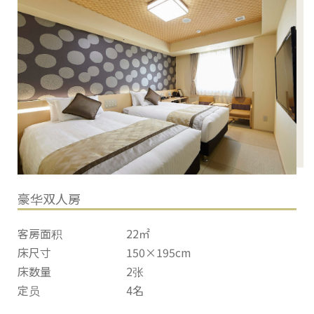
豪华双人房
客房面积
22㎡
床尺寸
150×195cm
床数量
2张
定员
4名