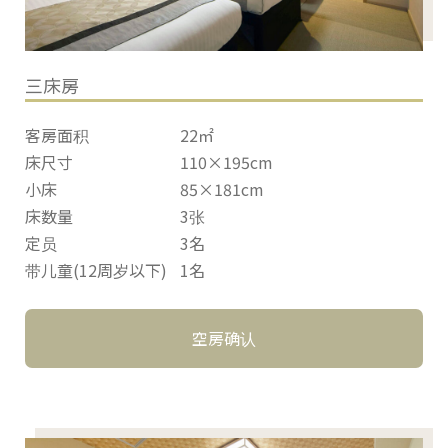
三床房
客房面积
22㎡
床尺寸
110×195cm
小床
85×181cm
床数量
3张
定员
3名
带儿童(12周岁以下)
1名
空房确认