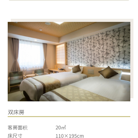
双床房
客房面积
20㎡
床尺寸
110×195cm