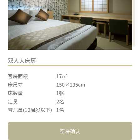
双人大床房
客房面积
17㎡
床尺寸
150×195cm
床数量
1张
定员
2名
带儿童(12周岁以下)
1名
空房确认